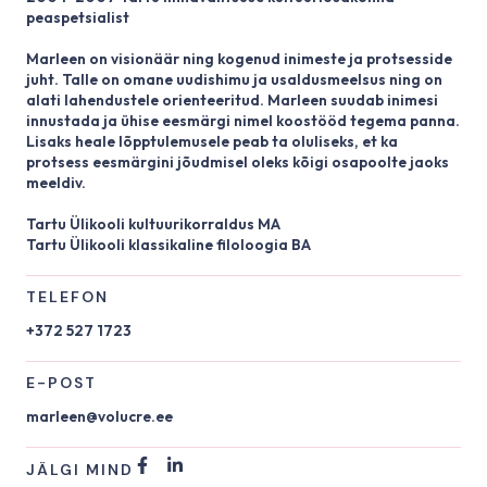
peaspetsialist
Marleen on visionäär ning kogenud inimeste ja protsesside
juht. Talle on omane uudishimu ja usaldusmeelsus ning on
alati lahendustele orienteeritud. Marleen suudab inimesi
innustada ja ühise eesmärgi nimel koostööd tegema panna.
Lisaks heale lõpptulemusele peab ta oluliseks, et ka
protsess eesmärgini jõudmisel oleks kõigi osapoolte jaoks
meeldiv.
Tartu Ülikooli kultuurikorraldus MA
Tartu Ülikooli klassikaline filoloogia BA
TELEFON
+372 527 1723
E-POST
marleen@volucre.ee
JÄLGI MIND