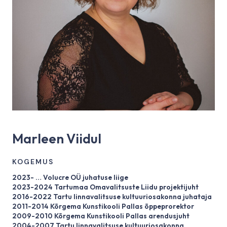
Marleen Viidul
KOGEMUS
2023- … Volucre OÜ juhatuse liige
2023-2024 Tartumaa Omavalitsuste Liidu projektijuht
2016-2022 Tartu linnavalitsuse kultuuriosakonna juhataja
2011-2014 Kõrgema Kunstikooli Pallas õppeprorektor
2009-2010 Kõrgema Kunstikooli Pallas arendusjuht
2004-2007 Tartu linnavalitsuse kultuuriosakonna