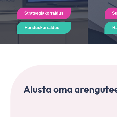
Strateegiakorraldus
St
Hariduskorraldus
Ha
Alusta oma arengute