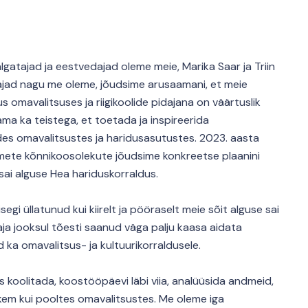
lgatajad ja eestvedajad oleme meie, Marika Saar ja Triin
jad nagu me oleme, jõudsime arusaamani, et meie
 omavalitsuses ja riigikoolide pidajana on väärtuslik
ma ka teistega, et toetada ja inspireerida
des omavalitsustes ja haridusasutustes. 2023. aasta
itmete kõnnikoosolekute jõudsime konkreetse plaanini
sai alguse Hea hariduskorraldus.
egi üllatunud kui kiirelt ja pööraselt meie sõit alguse sai
aja jooksul tõesti saanud väga palju kaasa aidata
d ka omavalitsus- ja kultuurikorraldusele.
koolitada, koostööpäevi läbi viia, analüüsida andmeid,
kem kui pooltes omavalitsustes. Me oleme iga