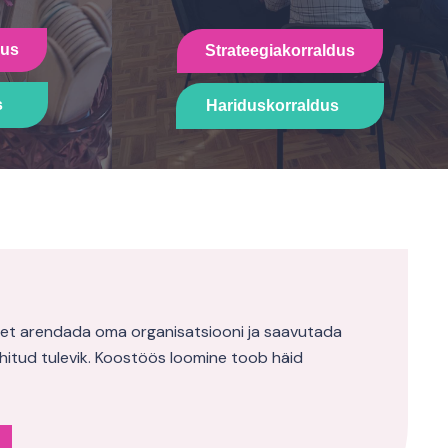
dus
Strateegiakorraldus
s
Hariduskorraldus
et arendada oma organisatsiooni ja saavutada
uhitud tulevik. Koostöös loomine toob häid