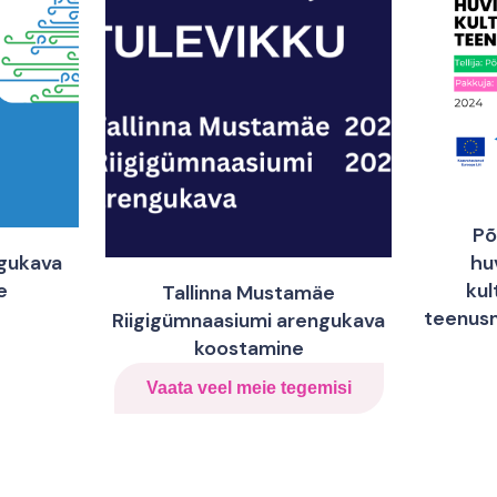
Põ
ngukava
hu
e
kul
Tallinna Mustamäe
teenus
Riigigümnaasiumi arengukava
koostamine
Vaata veel meie tegemisi