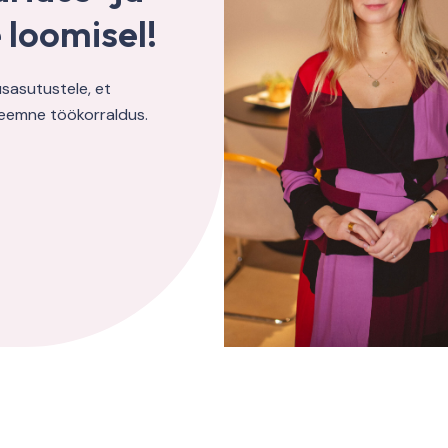
 loomisel!
usasutustele, et
teemne töökorraldus.