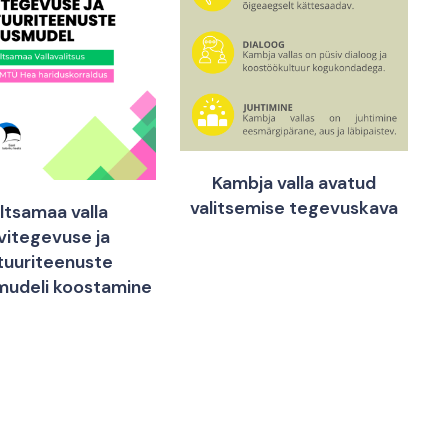
Kambja valla avatud
valitsemise tegevuskava
ltsamaa valla
vitegevuse ja
tuuriteenuste
mudeli koostamine