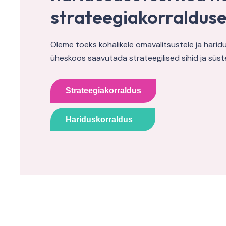
strateegiakorralduse
Oleme toeks kohalikele omavalitsustele ja harid
üheskoos saavutada strateegilised sihid ja süs
Strateegiakorraldus
Hariduskorraldus