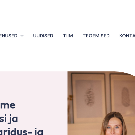
ENUSED
UUDISED
TIIM
TEGEMISED
KONT
ime
i ja
ridus- ja