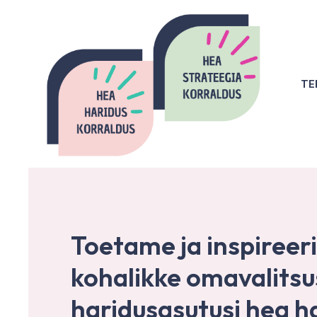
Skip
to
content
TE
Toetame ja inspireer
kohalikke omavalitsus
haridusasutusi hea ha