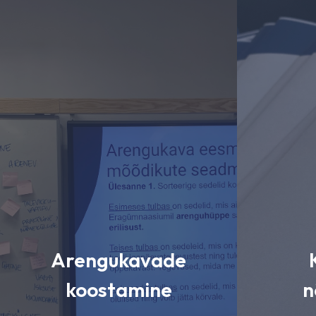
Arengukavade
koostamine
n