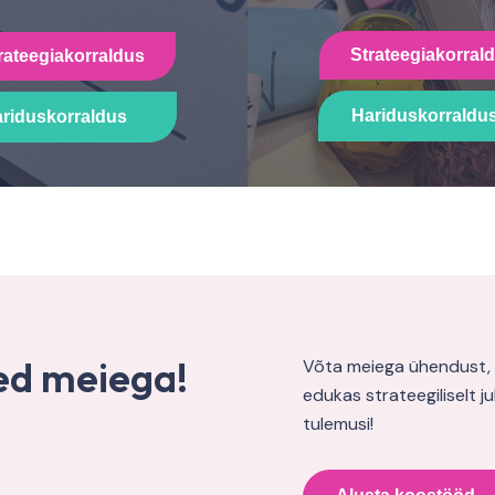
Strateegiakorral
rateegiakorraldus
Hariduskorraldu
riduskorraldus
ed meiega!
Võta meiega ühendust, 
edukas strateegiliselt j
tulemusi!