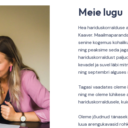
Meie lugu
Hea hariduskorralduse a
Kaaver. Maailmaparanda
senine kogemus kohalikus
ning peaksime seda jaga
hariduskorraldust palju
kevadel ja suvel läbi m
ning septembri alguses 
Tagasi vaadates oleme is
ning me oleme lühikese 
hariduskorraldusele, kui
Oleme jõudnud tänaseks 
luua arengukavasid roh